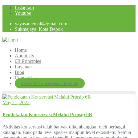
Skip
Instagram
to
Youtube
content
yayasantemali@gmail.com
Sukmajaya, Kota Depok
Home
About Us
6R Principles
Layanan
Blog
Contact Us
Festival Konservasi Ciliwung
May 11, 2022
Pendekatan Konservasi Melalui Prinsip 6R
Aktivitas konservasi telah banyak dikembangkan oleh berbagai
kalangan. Baik pada level spesies maupun level ekosistem. Semua
pengembangan konservasi memiliki kesamaan yaitu untuk dapat