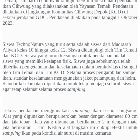
Temali, Tim dari TechnoNatura ingin berkontribusi dalam pendataan
ikan Ciliwung yang dilaksanakan oleh Yayasan Temali. Pendataan
dilakukan di lingkungan Komunitas Ciliwung Depok (KCD) di
sekitar jembatan GDC. Pendataan dilakukan pada tanggal 1 Oktober
2023.
Siswa TechnoNatura yang turut serta adalah siswa dari Madrasah
Aliyah kelas 10 hingga kelas 12. Siswa didampingi oleh Tim Temali
dan KCD. Siswa yang turun ke sungai untuk pendataan adalah
siswa yang memiliki kesiapan fisik. Siswa juga sebelumnya telah
diberikan pengetahuan dan keselamatan dalam beraktivitas di sungai
oleh Tim Temali dan Tim KCD. Selama proses pengambilan sampel
ikan, standar keselamatan menggunakan jaket pelampung dan helm.
Standar keselamatan diperlukan untuk tetap menjaga seluruh siswa
agar tetap selamat selama proses
sampling
.
Teknis pendataan menggunakan
sampling
ikan secara langsung.
Alat yang digunakan berupa serokan besar dengan diameter 80 cm
dan jala tebar. Jala yang digunakan berdiameter 2 m dengan mata
jala berukuran 1 cm. Kedua alat tangkap ini cukup efektif untuk
sampling
ikan pada kondisi air surut di musim kemarau.