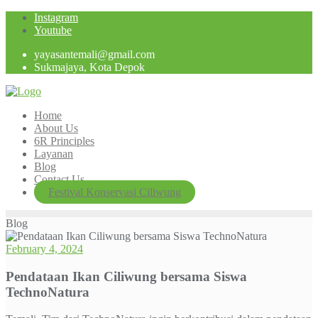
Skip
Instagram
to
Youtube
content
yayasantemali@gmail.com
Sukmajaya, Kota Depok
Home
About Us
6R Principles
Layanan
Blog
Contact Us
Festival Konservasi Ciliwung
Blog
February 4, 2024
Pendataan Ikan Ciliwung bersama Siswa
TechnoNatura